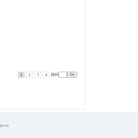
跳到
1
2
3
4
v.cn