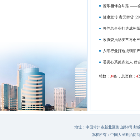
苦乐相伴奋斗路 ——
健康宣传 责无旁贷
(20
将养老事业打造成朝
政协委员汤友常再创
夕阳行业打造成朝阳
委员心系孤寡老人 赠
总数：
34
条，总页数：
4
地址：中国常州市新北区衡山路8号 邮编：213022 
版权所有：中国人民政治协