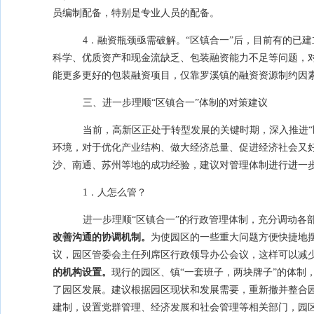
员编制配备，特别是专业人员的配备。
4．融资瓶颈亟需破解。“区镇合一”后，目前有的已
科学、优质资产和现金流缺乏、包装融资能力不足等问题，
能更多更好的包装融资项目，仅靠罗溪镇的融资资源制约因
三、进一步理顺“区镇合一”体制的对策建议
当前，高新区正处于转型发展的关键时期，深入推进“
环境，对于优化产业结构、做大经济总量、促进经济社会又好
沙、南通、苏州等地的成功经验，建议对管理体制进行进一
1．人怎么管？
进一步理顺“区镇合一”的行政管理体制，充分调动各
改善沟通的协调机制。
为使园区的一些重大问题方便快捷地
议，园区管委会主任列席区行政领导办公会议，这样可以减
的机构设置。
现行的园区、镇“一套班子，两块牌子”的体制
了园区发展。建议根据园区现状和发展需要，重新撤并整合
建制，设置党群管理、经济发展和社会管理等相关部门，园