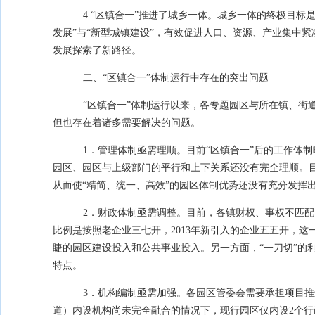
4.“区镇合一”推进了城乡一体。城乡一体的终极目标
发展”与“新型城镇建设”，有效促进人口、资源、产业集中
发展探索了新路径。
二、“区镇合一”体制运行中存在的突出问题
“区镇合一”体制运行以来，各专题园区与所在镇、街
但也存在着诸多需要解决的问题。
1．管理体制亟需理顺。目前“区镇合一”后的工作体
园区、园区与上级部门的平行和上下关系还没有完全理顺。
从而使“精简、统一、高效”的园区体制优势还没有充分发挥
2．财政体制亟需调整。目前，各镇财权、事权不匹
比例是按照老企业三七开，
2013
年新引入的企业五五开，这
睫的园区建设投入和公共事业投入。另一方面，“一刀切”的
特点。
3．机构编制亟需加强。各园区管委会需要承担项目
道）内设机构尚未完全融合的情况下，现行园区仅内设
2
个行