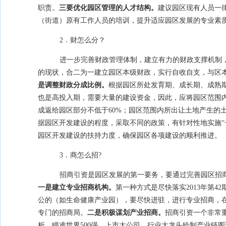
职责。
三要优化园区管理的人才结构。
建议园区现有人员一
（街道）原有工作人员的培训，提升适应园区发展的专业素
2．财怎么分？
进一步完善财政管理体制，建立有力的财政支撑机制
的现状，合二为一建立园区本级财政，实行自收自支，与区
是调整财政分成比例。
根据园区所处发育期、成长期、成熟
也是高投入期，需要大量的建设资金，因此，应将园区范围
成返给园区部分不低于
60%
；园区范围内所出让土地产生的
据园区开发建设的程度，采取不同的政策，有针对性地实施“
园区开发建设的扶持力度，确保园区各项建设的顺利推进。
3．商怎么招
?
招商引资是园区发展的第一要务，要通过完善园区招
一是建立专业招商机构。
第一种方式是尽快落实
2013
年第
42
公的（如生命健康产业园），要尽快进驻，进行专业招商，
专门的招商局。
二是积极谋划产业招商。
招商引资一个非常
析，瞄准世界
500
强、上市大公司、行业大龙头绘制产业链图