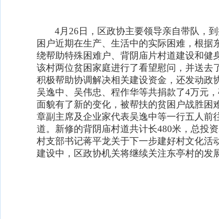
4
月
26
日
，区政协主要领导亲自带队，到
困户近期在生产、生活中的实际困难，根据
绕帮助特殊困难户、背阴庙片村道建设和健
该村两位贫困家庭进行了看望慰问，并送去
积极帮助协调解决相关建设资金，还发动政
吴逸中、吴伟忠、程作华等共捐款了
4
万元，
面貌有了新的变化，被帮扶的贫困户战胜困
章副主席及企业家代表吴逸中等一行五人前
道。新修的背阴庙村道共计长
480
米，总投资
村支部书记蒋平龙关于下一步建好村文化活
建设中，区政协机关将继续关注东亭村的发