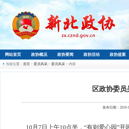
网站首页
政协概况
政协要闻
政协活动
政协提案
当前位置：
首页
>
委员风采
>
委员风采
> 内容
区政协委员
发布日期：2010-
10
月
7
日上午
10
点半
，“有则爱心园”