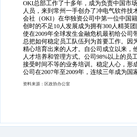
OKI
总部工作了十多年，成为负责中国市
人员，来到常州一手创办了冲电气软件技
会社（
OKI
）在华独资公司中第一位中国
创时的不足
10
人发展成为拥有
300
人精英团
使在
2009
年全球发生金融危机最初给公司
总把如何稳定员工队伍列为首要工作。因
精心培育出来的人才。自公司成立以来，
人才培养和管理方式。公司
98%
以上的员
接受时间不等的业务培训。稳定人心，形
公司在
2007
年至
2009
年，连续三年成为国
资料来源：区政协办公室