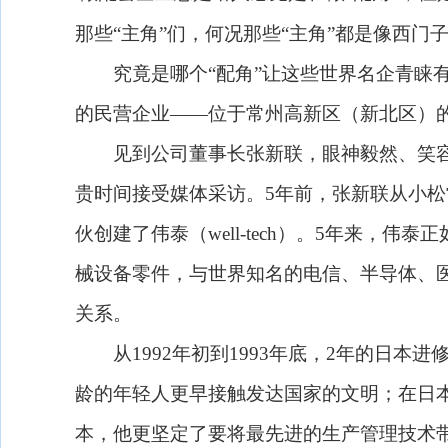
那些“主角”们，何况那些“主角”都是像西门
究竟是哪个“配角”让这些世界名企青睐有
的民营企业——位于常州高新区（新北区）
见到公司董事长张新联，眼神毅然、笑容
贵时间接受媒体采访。
5
年前，张新联从小松
伙创建了伟泰（
well-tech
）。
5
年来，伟泰正
械设备零件，与世界知名的电信、半导体、
关系。
从
1992
年初到
1993
年底，
2
年的日本进
龄的年轻人更早接触发达国家的文明；在日
本，他更坚定了要将最先进的生产管理技术