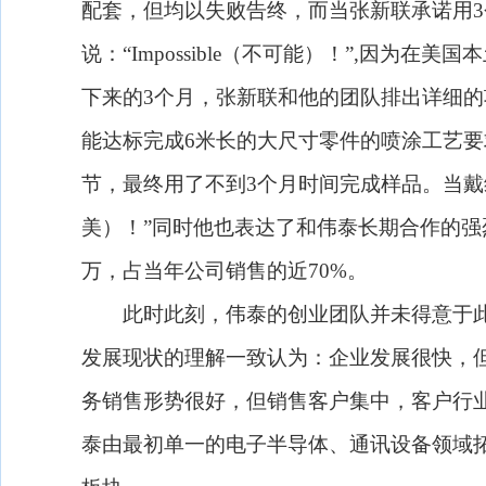
配套，但均以失败告终，而当张新联承诺用
3
说：“
Impossible
（不可能）！”
,
因为在美国本
下来的
3
个月，张新联和他的团队排出详细的
能达标完成
6
米
长的大尺寸零件的喷涂工艺要
节，最终用了不到
3
个月时间完成样品。当戴
美）！”同时他也表达了和伟泰长期合作的强
万，占当年公司销售的近
70%
。
此时此刻，伟泰的创业团队并未得意于此
发展现状的理解一致认为：企业发展很快，
务销售形势很好，但销售客户集中，客户行
泰由最初单一的电子半导体、通讯设备领域