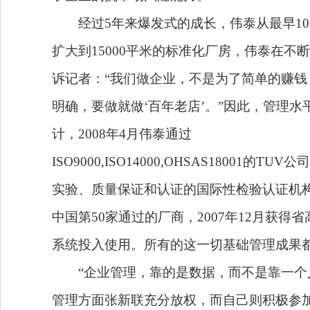
经过
5
年来爆发式的成长，伟泰从最早
10
扩大到
15000
平米的标准化厂房，伟泰在不断
诉记者：“我们做企业，不是为了简单的赚
明确，要做就做‘百年老店’。”因此，管理
计，
2008
年
4
月伟泰通过
ISO9000,ISO14000,OHSAS18001
的
TUV
公司
实验、质量保证和认证的国际性检验认证机
中国第
50
家通过的厂商，
2007
年
12
月获得省
系统投入使用。所有的这一切基础管理成果
“企业管理，靠的是数据，而不是靠一个人
管理方面张新联充分放权，而自己则积极参