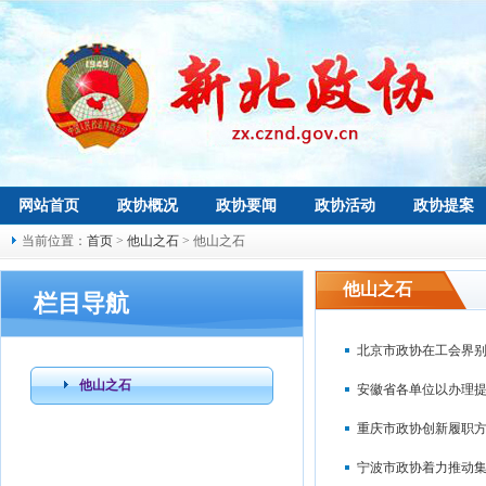
网站首页
政协概况
政协要闻
政协活动
政协提案
当前位置：
首页
>
他山之石
> 他山之石
他山之石
栏目导航
北京市政协在工会界别
他山之石
安徽省各单位以办理提
重庆市政协创新履职
宁波市政协着力推动