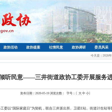
政协活动
政协提案
社情民意
政协调研
委员风采
今天是：
2026
倾听民意——三井街道政协工委开展服务
发布日期：2020-05-19 浏览次数：
字号：〖
大
中
小
〗
政协工委以“国际家庭日”为契机，联合三井派出所、卫星E站、街道计生站