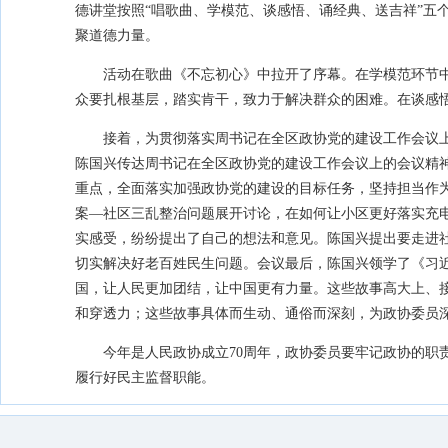
德讲堂按照“唱歌曲、学模范、谈感悟、诵经典、送吉祥”五
聚道德力量。
活动在歌曲《不忘初心》中拉开了序幕。在学模范环节中
众要扎根基层，踏实肯干，致力于解决群众的困难。在谈感
接着，为贯彻落实周书记在全区政协党的建设工作会议
陈国兴传达周书记在全区政协党的建设工作会议上的会议精
重点，全面落实加强政协党的建设的目标任务，坚持担当作
案—社区三乱整治问题展开讨论，在如何让小区更好落实充
实感受，纷纷提出了自己的想法和意见。陈国兴提出要走进
切实解决好老百姓民生问题。会议最后，陈国兴领学了《习
国，让人民更加团结，让中国更有力量。这些故事高大上、
和穿透力；这些故事具体而生动、通俗而深刻，为政协委员
今年是人民政协成立70周年，政协委员要牢记政协的职
履行好民主监督职能。