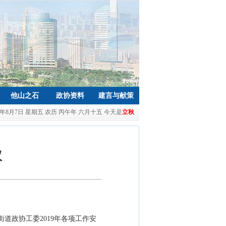
他山之石
政协资料
建言与献策
26年8月7日 星期五 农历 丙午年 六月十五 今天是
立秋
议
道政协工委2019年各项工作安