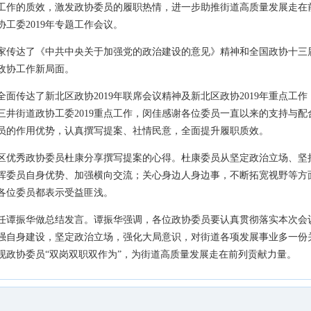
工作的质效，激发政协委员的履职热情，进一步助推街道高质量发展走在前
工委2019年专题工作会议。
家传达了《中共中央关于加强党的政治建设的意见》精神和全国政协十三
政协工作新局面。
面传达了新北区政协2019年联席会议精神及新北区政协2019年重点工作
三井街道政协工委2019重点工作，闵佳感谢各位委员一直以来的支持与
员的作用优势，认真撰写提案、社情民意，全面提升履职质效。
新北区优秀政协委员杜康分享撰写提案的心得。杜康委员从坚定政治立场、
挥委员自身优势、加强横向交流；关心身边人身边事，不断拓宽视野等方
各位委员都表示受益匪浅。
任谭振华做总结发言。谭振华强调，各位政协委员要认真贯彻落实本次会
强自身建设，坚定政治立场，强化大局意识，对街道各项发展事业多一份
现政协委员“双岗双职双作为”，为街道高质量发展走在前列贡献力量。