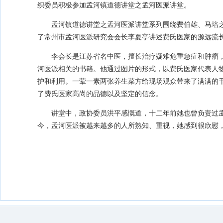
织委员积极参加孟河镇道德讲堂之孟河医派讲堂。
孟河镇道德讲堂之孟河医派讲堂系列围绕费伯雄、马培
了常州市孟河医派研究会会长李夏亭讲述费氏医家的源远流
李会长是江苏省名中医，擅长治疗疑难危重急症和肿瘤，
河医派相关的书籍。他通过图片的形式，以费氏医家代表人
护和利用。一荤一素两张养生菜方给现场观众带来了满满的干
了费氏医家高尚的品德以及坚定的信念。
讲堂中，政协委员洪平感慨道，十二年前她也曾负责过
今，孟河医派被越来越多的人所熟知、重视，她感到很欣慰