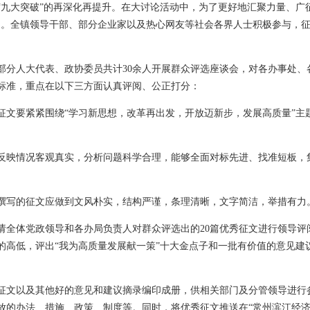
“九大突破”的再深化再提升。在大讨论活动中，为了更好地汇聚力量、广
动。全镇领导干部、部分企业家以及热心网友等社会各界人士积极参与，
集部分人大代表、政协委员共计30余人开展群众评选座谈会，对各办事处、
标准，重点在以下三方面认真评阅、公正打分：
征文要紧紧围绕“学习新思想，改革再出发，开放迈新步，发展高质量”主题
反映情况客观真实，分析问题科学合理，能够全面对标先进、找准短板，
撰写的征文应做到文风朴实，结构严谨，条理清晰，文字简洁，举措有力
邀请全体党政领导和各办局负责人对群众评选出的20篇优秀征文进行领导
的高低，评出“我为高质量发展献一策”十大金点子和一批有价值的意见建
征文以及其他好的意见和建议摘录编印成册，供相关部门及分管领导进行
放的办法、措施、政策、制度等。同时，将优秀征文推送在“常州滨江经济开