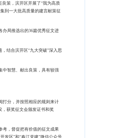
征良策，滨开区开展了“我为高质
征集到一大批高质量的建言献策征
各办局推选出的36篇优秀征文进
，结合滨开区“九大突破”深入思
集中智慧、献出良策，具有较强
。
评阅打分，并按照相应的规则来计
议，获奖征文会颁发证书和奖
参考，督促把有价值的征文成果
发区”和“春江党建”微信公众号