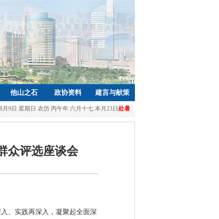
他山之石
政协资料
建言与献策
年8月9日 星期日 农历 丙午年 六月十七 本月23日
处暑
群众评选座谈会
深入、实践再深入，凝聚起全面深