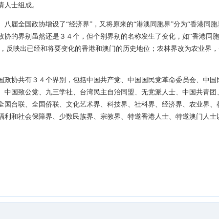
请人士组成。
八届全国政协增设了“经济界”，又将原来的“港澳同胞界”分为“香港同胞
协的界别虽然还是３４个，但个别界别的名称发生了变化，如“香港同胞”
”界，反映出已经和将要变化的香港和澳门的历史地位；农林界改为农业界
国政协共有３４个界别，包括中国共产党、中国国民党革命委员会、中国
、中国致公党、九三学社、台湾民主自治同盟、无党派人士、中国共青团
全国台联、全国侨联、文化艺术界、科技界、社科界、经济界、农业界、
福利和社会保障界、少数民族界、宗教界、特邀香港人士、特邀澳门人士