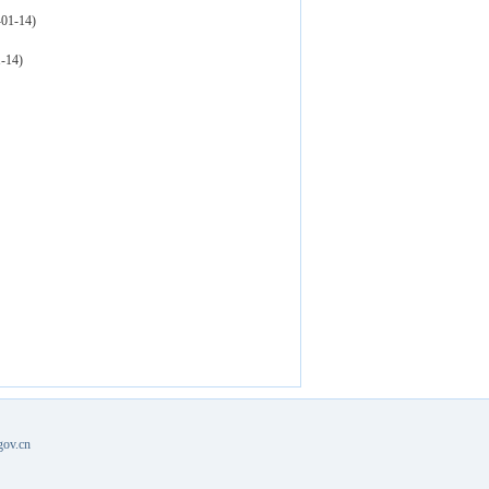
01-14)
-14)
v.cn