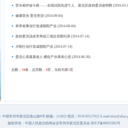
苦乐相伴奋斗路 ——全国法院先进个人、新北区政协委员崔明辉
(2016-03-
健康宣传 责无旁贷
(2014-09-04)
将养老事业打造成朝阳产业
(2014-09-04)
政协委员汤友常再创三项吉尼斯纪录
(2014-07-14)
夕阳行业打造成朝阳产业
(2014-07-14)
委员心系孤寡老人 赠自产水果表心意
(2014-06-30)
总数：
34
条，总页数：
4
页，当前为第
1
页
中国常州市新北区衡山路8号 邮编：213022 电话：0519-85127621 E-mail:xbzx@xbzx.go
版权所有：中国人民政治协商会议常州市新北区委员会
苏ICP备06051962号