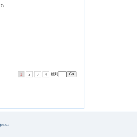
17)
跳到
1
2
3
4
v.cn